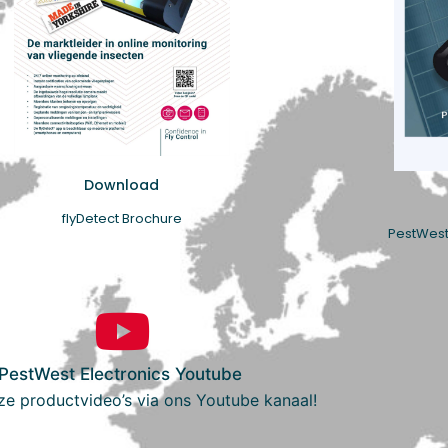
Download
flyDetect Brochure
PestWest
PestWest Electronics Youtube
ze productvideo’s via ons Youtube kanaal!