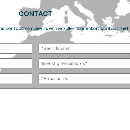
CONTACT
 ons contactformulier in, en we zullen binnenkort contact me